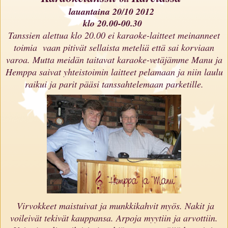
lauantaina 20/10 2012
klo 20.00-00.30
Tanssien alettua klo 20.00 ei karaoke-laitteet meinanneet
toimia vaan pitivät sellaista meteliä että sai korviaan
varoa. Mutta meidän taitavat karaoke-vetäjämme Manu ja
Hemppa saivat yhteistoimin laitteet pelamaan ja niin laulu
raikui ja parit pääsi tanssahtelemaan parketille.
Virvokkeet maistuivat ja munkkikahvit myös. Nakit ja
voileivät tekivät kauppansa. Arpoja myytiin ja arvottiin.