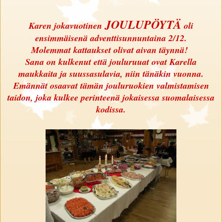
JOULUPÖYTÄ
Karen jokavuotinen
oli
ensimmäisenä adventtisunnuntaina 2/12.
Molemmat kattaukset olivat aivan täynnä!
Sana on kulkenut että jouluruuat ovat Karella
maukkaita ja suussasulavia, niin tänäkin vuonna.
Emännät osaavat tämän jouluruokien valmistamisen
taidon, joka
kulkee
peri
nteenä
jokaisessa suomalaisessa
kodissa.