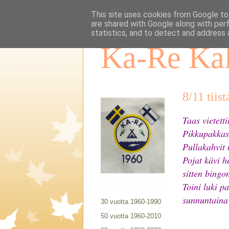
This site uses cookies from Google to 
are shared with Google along with per
statistics, and to detect and address 
Ka-Re Kal
8/11 tiis
Taas vietett
Pikkupakkase
Pullakahvit 
Pojat kävi h
sitten bingo
Toini luki p
sunnuntain
30 vuotta 1960-1990
50 vuotta 1960-2010