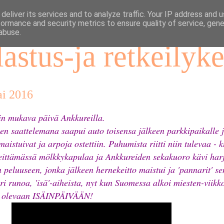
deliver its services and to analyze traffic. Your IP address and 
formance and security metrics to ensure quality of service, gen
abuse.
astus-ja retkeilyk
tai 2016
iin mukava päivä Ankkureilla.
n saattelemana saapui auto toisensa jälkeen parkkipaikalle ja
maistuivat ja arpoja ostettiin. Puhumista riitti niin tulevaa -
eittämässä mölkkykapulaa ja Ankkureiden sekakuoro kävi harj
n peluuseen, jonka jälkeen hernekeitto maistui ja 'pannarit' se
ari runoa, 'isä'-aiheista, nyt kun Suomessa alkoi miesten-viikk
a olevaan ISÄINPÄIVÄÄN!