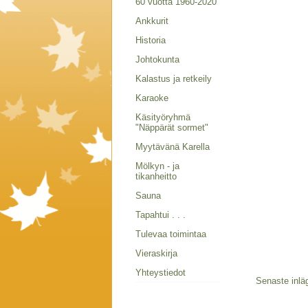
60 vuotta 1960-2020
Ankkurit
Historia
Johtokunta
Kalastus ja retkeily
Karaoke
Käsityöryhmä
"Näppärät sormet"
Myytävänä Karella
Mölkyn - ja
tikanheitto
Sauna
Tapahtui . . .
Tulevaa toimintaa
Vieraskirja
Yhteystiedot
Senaste inlä