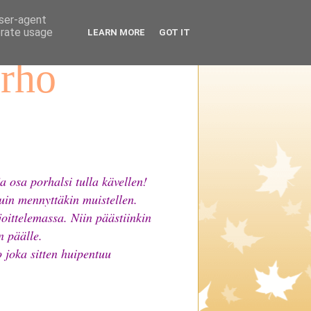
user-agent
erate usage
LEARN MORE
GOT IT
erho
 osa porhalsi tulla kävellen!
 kuin mennyttäkin muistellen.
oittelemassa. Niin päästiinkin
n päälle.
o joka sitten huipentuu