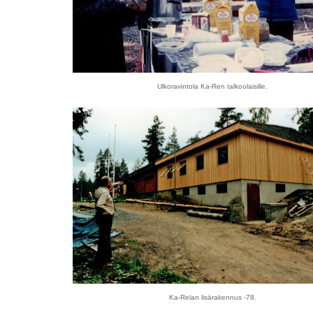
Ulkoravintola Ka-Ren talkoolaisille.
Ka-Relan lisärakennus -78.