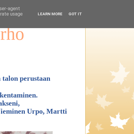
user-agent
erate usage
LEARN MORE
GOT IT
erho
n talon perustaan
akentaminen.
kseni,
Nieminen Urpo, Martti