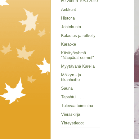
60 vuotta 1960-2020
Ankkurit
Historia
Johtokunta
Kalastus ja retkeily
Karaoke
Käsityöryhmä
"Näppärät sormet"
Myytävänä Karella
Mölkyn - ja
tikanheitto
Sauna
Tapahtui . . .
Tulevaa toimintaa
Vieraskirja
Yhteystiedot