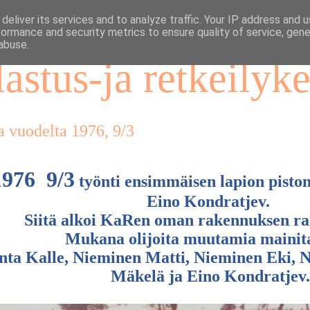
deliver its services and to analyze traffic. Your IP address and 
formance and security metrics to ensure quality of service, gen
abuse.
astus-ja retkeilyk
a vuodelta 1976, 9/3
1976 9/3
työnti ensimmäisen lapion pisto
Eino Kondratjev.
Siitä alkoi KaRen oman rakennuksen r
Mukana olijoita muutamia mainita
nta Kalle, Nieminen Matti, Nieminen Eki, 
Mäkelä ja Eino Kondratjev.