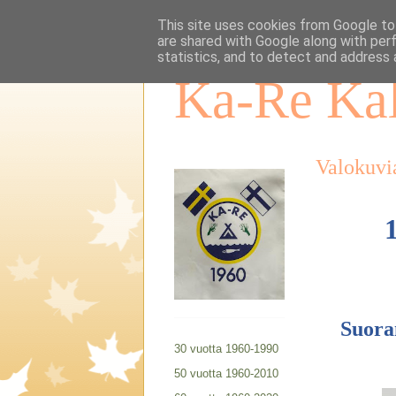
This site uses cookies from Google to 
are shared with Google along with per
statistics, and to detect and address 
Ka-Re Kal
Valokuvi
Suora
30 vuotta 1960-1990
50 vuotta 1960-2010