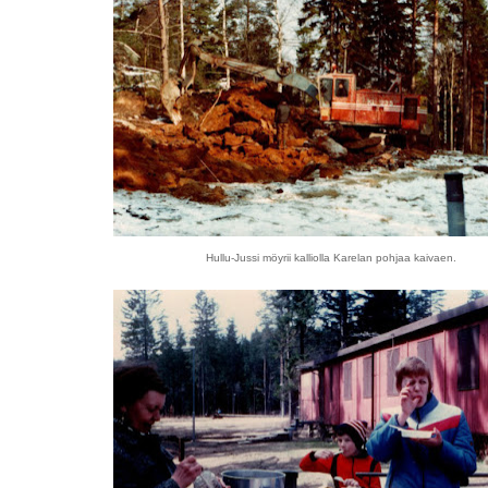
Hullu-Jussi möyrii kalliolla Karelan pohjaa kaivaen.